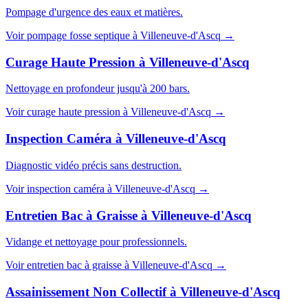
Pompage d'urgence des eaux et matières.
Voir
pompage fosse septique
à
Villeneuve-d'Ascq
→
Curage Haute Pression
à
Villeneuve-d'Ascq
Nettoyage en profondeur jusqu'à 200 bars.
Voir
curage haute pression
à
Villeneuve-d'Ascq
→
Inspection Caméra
à
Villeneuve-d'Ascq
Diagnostic vidéo précis sans destruction.
Voir
inspection caméra
à
Villeneuve-d'Ascq
→
Entretien Bac à Graisse
à
Villeneuve-d'Ascq
Vidange et nettoyage pour professionnels.
Voir
entretien bac à graisse
à
Villeneuve-d'Ascq
→
Assainissement Non Collectif
à
Villeneuve-d'Ascq