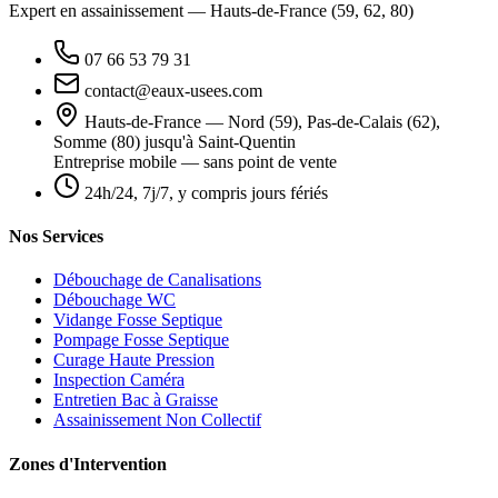
Expert en assainissement — Hauts-de-France (59, 62, 80)
07 66 53 79 31
contact@eaux-usees.com
Hauts-de-France — Nord (59), Pas-de-Calais (62),
Somme (80) jusqu'à Saint-Quentin
Entreprise mobile — sans point de vente
24h/24, 7j/7, y compris jours fériés
Nos Services
Débouchage de Canalisations
Débouchage WC
Vidange Fosse Septique
Pompage Fosse Septique
Curage Haute Pression
Inspection Caméra
Entretien Bac à Graisse
Assainissement Non Collectif
Zones d'Intervention