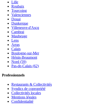
Lille
Roubaix
Tourcoing
Valenciennes
Douai
Dunkerque
Villeneuve-d'Ascq
Cambrai
Maubeuge
Lens
Arras
Calais
Boulogne-sur-Mer
Hénin-Beaumont
Nord (59)
Pas-de-Calais (62)
Professionnels
Restaurants & Collectivités
Syndics de copropriété
Collectivités locales
Mentions légales
Confidentialité