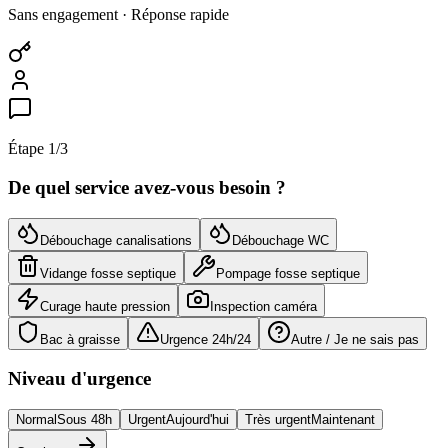
Sans engagement · Réponse rapide
Étape
1
/3
De quel service avez-vous besoin ?
Débouchage canalisations
Débouchage WC
Vidange fosse septique
Pompage fosse septique
Curage haute pression
Inspection caméra
Bac à graisse
Urgence 24h/24
Autre / Je ne sais pas
Niveau d'urgence
Normal
Sous 48h
Urgent
Aujourd'hui
Très urgent
Maintenant