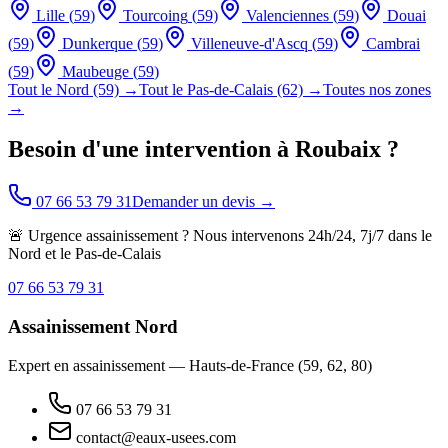
Lille
(
59
)
Tourcoing
(
59
)
Valenciennes
(
59
)
Douai
(
59
)
Dunkerque
(
59
)
Villeneuve-d'Ascq
(
59
)
Cambrai
(
59
)
Maubeuge
(
59
)
Tout le Nord (59) →
Tout le Pas-de-Calais (62) →
Toutes nos zones
→
Besoin d'une intervention à
Roubaix
?
07 66 53 79 31
Demander un devis →
🚨 Urgence assainissement ? Nous intervenons 24h/24, 7j/7 dans le
Nord et le Pas-de-Calais
07 66 53 79 31
Assainissement Nord
Expert en assainissement — Hauts-de-France (59, 62, 80)
07 66 53 79 31
contact@eaux-usees.com