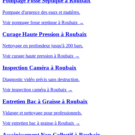
Pompage Fosse Septique
à
Roubaix
Pompage d'urgence des eaux et matières.
Voir
pompage fosse septique
à
Roubaix
→
Curage Haute Pression
à
Roubaix
Nettoyage en profondeur jusqu'à 200 bars.
Voir
curage haute pression
à
Roubaix
→
Inspection Caméra
à
Roubaix
Diagnostic vidéo précis sans destruction.
Voir
inspection caméra
à
Roubaix
→
Entretien Bac à Graisse
à
Roubaix
Vidange et nettoyage pour professionnels.
Voir
entretien bac à graisse
à
Roubaix
→
Assainissement Non Collectif
à
Roubaix