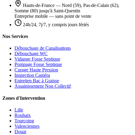
Hauts-de-France — Nord (59), Pas-de-Calais (62),
Somme (80) jusqu'à Saint-Quentin
Entreprise mobile — sans point de vente
24h/24, 7j/7, y compris jours fériés
Nos Services
Débouchage de Canalisations
Débouchage WC
Vidange Fosse Septique
Pompage Fosse Septique
Curage Haute Pression
Inspection Caméra
Entretien Bac à Graisse
Assainissement Non Collectif
Zones d'Intervention
Lille
Roubaix
Tourcoing
Valenciennes
Douai