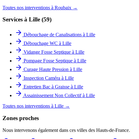
Toutes nos interventions à
Roubaix
→
Services à
Lille
(
59
)
Débouchage de Canalisations
à
Lille
Débouchage WC
à
Lille
Vidange Fosse Septique
à
Lille
Pompage Fosse Septique
à
Lille
Curage Haute Pression
à
Lille
Inspection Caméra
à
Lille
Entretien Bac à Graisse
à
Lille
Assainissement Non Collectif
à
Lille
Toutes nos interventions à
Lille
→
Zones proches
Nous intervenons également dans ces villes des Hauts-de-France.