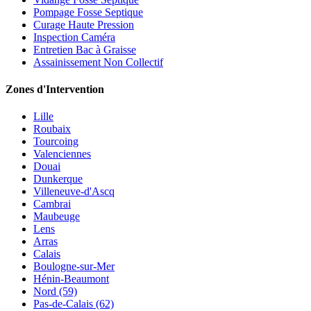
Pompage Fosse Septique
Curage Haute Pression
Inspection Caméra
Entretien Bac à Graisse
Assainissement Non Collectif
Zones d'Intervention
Lille
Roubaix
Tourcoing
Valenciennes
Douai
Dunkerque
Villeneuve-d'Ascq
Cambrai
Maubeuge
Lens
Arras
Calais
Boulogne-sur-Mer
Hénin-Beaumont
Nord (59)
Pas-de-Calais (62)