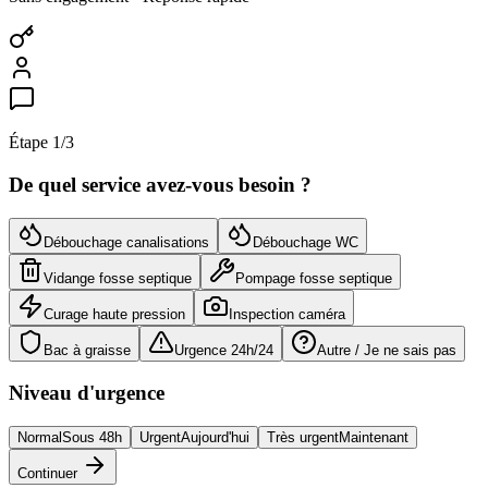
Étape
1
/3
De quel service avez-vous besoin ?
Débouchage canalisations
Débouchage WC
Vidange fosse septique
Pompage fosse septique
Curage haute pression
Inspection caméra
Bac à graisse
Urgence 24h/24
Autre / Je ne sais pas
Niveau d'urgence
Normal
Sous 48h
Urgent
Aujourd'hui
Très urgent
Maintenant
Continuer