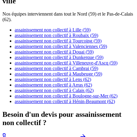
ville
Nos équipes interviennent dans tout le Nord (59) et le Pas-de-Calais
(62).
assainissement non collectif
à
Lille
(
59
)
assainissement non collectif
à
Roubaix
(
59
)
assainissement non collectif
à
Tourcoing
(
59
)
assainissement non collectif
à
Valenciennes
(
59
)
assainissement non collectif
à
Douai
(
59
)
assainissement non collectif
à
Dunkerque
(
59
)
assainissement non collectif
à
Villeneuve-d'Ascq
(
59
)
assainissement non collectif
à
Cambrai
(
59
)
assainissement non collectif
à
Maubeuge
(
59
)
assainissement non collectif
à
Lens
(
62
)
assainissement non collectif
à
Arras
(
62
)
assainissement non collectif
à
Calais
(
62
)
assainissement non collectif
à
Boulogne-sur-Mer
(
62
)
assainissement non collectif
à
Hénin-Beaumont
(
62
)
Besoin d'un devis pour
assainissement
non collectif
?