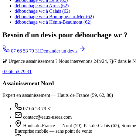
débouchage wc
à
Lens
(
62
)
débouchage wc
à
Arras
(
62
)
débouchage wc
à
Calais
(
62
)
débouchage wc
à
Boulogne-sur-Mer
(
62
)
débouchage wc
à
Hénin-Beaumont
(
62
)
Besoin d'un devis pour
débouchage wc
?
07 66 53 79 31
Demander un devis
🚨 Urgence assainissement ? Nous intervenons 24h/24, 7j/7 dans le No
07 66 53 79 31
Assainissement Nord
Expert en assainissement — Hauts-de-France (59, 62, 80)
07 66 53 79 31
contact@eaux-usees.com
Hauts-de-France — Nord (59), Pas-de-Calais (62), Somme 
Entreprise mobile — sans point de vente