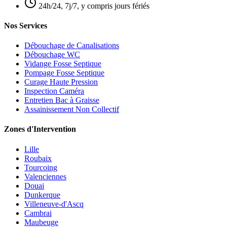
24h/24, 7j/7, y compris jours fériés
Nos Services
Débouchage de Canalisations
Débouchage WC
Vidange Fosse Septique
Pompage Fosse Septique
Curage Haute Pression
Inspection Caméra
Entretien Bac à Graisse
Assainissement Non Collectif
Zones d'Intervention
Lille
Roubaix
Tourcoing
Valenciennes
Douai
Dunkerque
Villeneuve-d'Ascq
Cambrai
Maubeuge