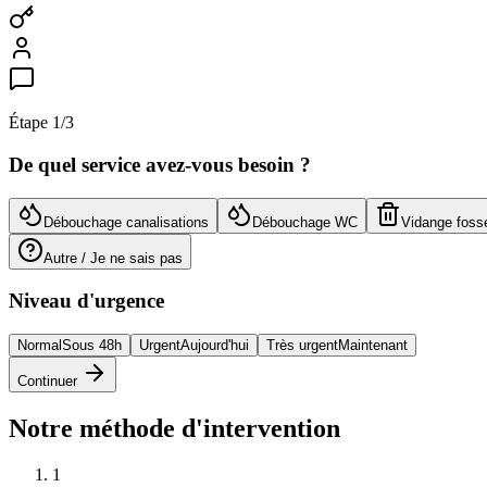
Étape
1
/3
De quel service avez-vous besoin ?
Débouchage canalisations
Débouchage WC
Vidange foss
Autre / Je ne sais pas
Niveau d'urgence
Normal
Sous 48h
Urgent
Aujourd'hui
Très urgent
Maintenant
Continuer
Notre méthode d'intervention
1