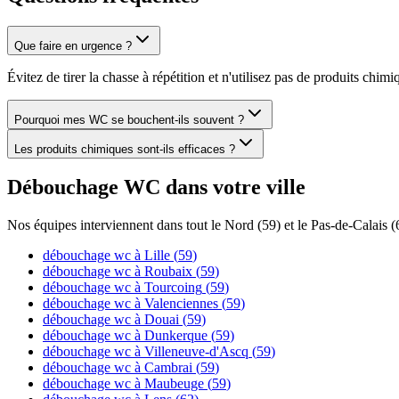
Que faire en urgence ?
Évitez de tirer la chasse à répétition et n'utilisez pas de produits chi
Pourquoi mes WC se bouchent-ils souvent ?
Les produits chimiques sont-ils efficaces ?
Débouchage WC
dans votre ville
Nos équipes interviennent dans tout le Nord (59) et le Pas-de-Calais (
débouchage wc
à
Lille
(
59
)
débouchage wc
à
Roubaix
(
59
)
débouchage wc
à
Tourcoing
(
59
)
débouchage wc
à
Valenciennes
(
59
)
débouchage wc
à
Douai
(
59
)
débouchage wc
à
Dunkerque
(
59
)
débouchage wc
à
Villeneuve-d'Ascq
(
59
)
débouchage wc
à
Cambrai
(
59
)
débouchage wc
à
Maubeuge
(
59
)