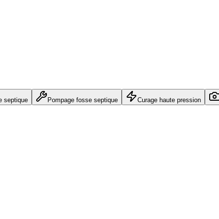
e septique
Pompage fosse septique
Curage haute pression