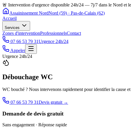
🚨 Intervention d'urgence disponible 24h/24 — 7j/7 dans le Nord et l
Assainissement Nord
Nord (59) · Pas-de-Calais (62)
Accueil
Services
Zones d'intervention
Professionnels
Contact
07 66 53 79 31
Urgence 24h/24
Appeler
Urgence 24h/24
Débouchage WC
WC bouché ? Nous intervenons rapidement pour identifier la cause et r
07 66 53 79 31
Devis gratuit →
Demande de devis gratuit
Sans engagement · Réponse rapide