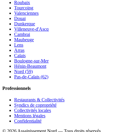
Roubaix
Tourcoing
Valenciennes
Douai
Dunkerque
Villeneuve-d'Ascq
Cambrai
Maubeuge
Lens
Arras
Calais
Boulogne-sur-Mer
Hénin-Beaumont
Nord (59)
Pas-de-Calais (62)
Professionnels
Restaurants & Collectivités
Syndics de copropriété
Collectivités locales
Mentions légales
Confidentialité
©
2026
Assainissement Nord
— Tous droits réservés