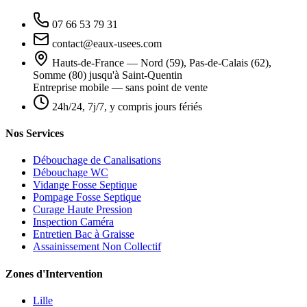
07 66 53 79 31
contact@eaux-usees.com
Hauts-de-France — Nord (59), Pas-de-Calais (62),
Somme (80) jusqu'à Saint-Quentin
Entreprise mobile — sans point de vente
24h/24, 7j/7, y compris jours fériés
Nos Services
Débouchage de Canalisations
Débouchage WC
Vidange Fosse Septique
Pompage Fosse Septique
Curage Haute Pression
Inspection Caméra
Entretien Bac à Graisse
Assainissement Non Collectif
Zones d'Intervention
Lille