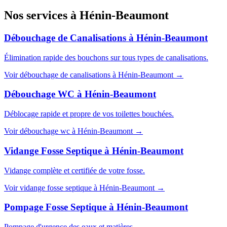
Nos services à
Hénin-Beaumont
Débouchage de Canalisations
à
Hénin-Beaumont
Élimination rapide des bouchons sur tous types de canalisations.
Voir
débouchage de canalisations
à
Hénin-Beaumont
→
Débouchage WC
à
Hénin-Beaumont
Déblocage rapide et propre de vos toilettes bouchées.
Voir
débouchage wc
à
Hénin-Beaumont
→
Vidange Fosse Septique
à
Hénin-Beaumont
Vidange complète et certifiée de votre fosse.
Voir
vidange fosse septique
à
Hénin-Beaumont
→
Pompage Fosse Septique
à
Hénin-Beaumont
Pompage d'urgence des eaux et matières.