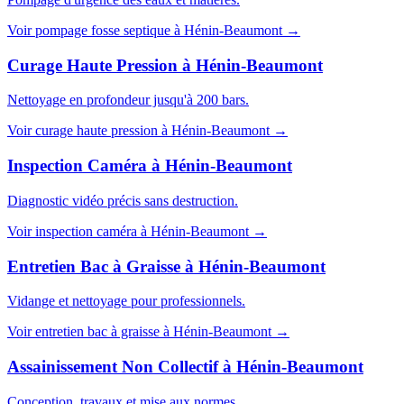
Voir
pompage fosse septique
à
Hénin-Beaumont
→
Curage Haute Pression
à
Hénin-Beaumont
Nettoyage en profondeur jusqu'à 200 bars.
Voir
curage haute pression
à
Hénin-Beaumont
→
Inspection Caméra
à
Hénin-Beaumont
Diagnostic vidéo précis sans destruction.
Voir
inspection caméra
à
Hénin-Beaumont
→
Entretien Bac à Graisse
à
Hénin-Beaumont
Vidange et nettoyage pour professionnels.
Voir
entretien bac à graisse
à
Hénin-Beaumont
→
Assainissement Non Collectif
à
Hénin-Beaumont
Conception, travaux et mise aux normes.